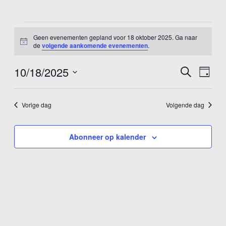
Evenementen
Geen evenementen gepland voor 18 oktober 2025. Ga naar
for
Notice
de
volgende aankomende evenementen
.
18
10/18/2025
Evenem
Eve
Zoeken
Dag
oktober
Selecteer
wee
Zoeken
een
2025
nav
en
Vorige dag
Volgende dag
datum.
weerge
Abonneer op kalender
navigat